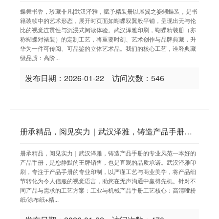
蝶舞书香，珍藏非凡|武汉泽雅，赋予精装册以展翼之姿蝴蝶装，是书
籍装帧中的艺术形态，展开时页面如蝴蝶双翼般平铺，呈现出无与伦
比的视觉连贯性与沉浸式阅读体验。武汉泽雅印刷，蝴蝶精装册（亦
称蝴蝶对裱装）的定制工艺，将重要时刻、艺术创作与品牌典藏，升
华为一件可传阅、可品鉴的立体艺术品。我们的核心工艺，诠释典藏
级品质：高阶...
发布日期：2026-01-22 访问次数：546
册承精品，阅见实力｜武汉泽雅，铸造产品手册的专业风范
册承精品，阅见实力｜武汉泽雅，铸造产品手册的专业风范一本好的
产品手册，是您静默的王牌销售，也是直观的品质承诺。武汉泽雅印
刷，专注于产品手册的专业印制，以严谨工艺与商业美学，将产品细
节转化为令人信服的视觉语言，助您在无声沟通中赢得先机。针对不
同产品与需求的工艺方案：工业与机械产品手册工艺核心：高清哑粉
纸/涂布纸+精...