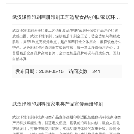
武汉泽雅印刷画册印刷工艺适配食品/护肤/家居环保类产品
武汉泽雅印刷画册印刷工艺适配食品/护肤/家居环保类产品匠心印鉴，
质感出圈。武汉泽雅印刷，深耕画册印刷全工艺，烫金烫银勾勒精致
肌理，局部UV点亮视觉焦点，起凸压凹打造立体层次，覆膜锁色持久
护色。从色彩精准还原到细节极致打磨，每一道工序都倾注匠心，让
普通画册变身品牌高端名片，全方位彰显品牌格调与品质实力。回归
自然本真...
发布日期：2026-05-15 访问次数：241
武汉泽雅印刷科技家电类产品宣传画册印刷
武汉泽雅印刷科技家电类产品宣传画册印刷适配智能数码/科技家电类
产品科技赋能生活，智慧定义便捷。搭载前沿科技内核，融合人性化
智能设计，打破传统使用局限，实现功能与体验的双重升级。极简操
作界面，一键解锁多元功能，高效满足现代生活快节奏需求。严苛的