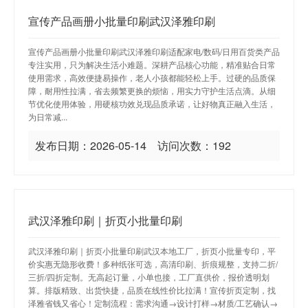
宣传产品画册小批量印刷武汉泽雅印刷
宣传产品画册小批量印刷武汉泽雅印刷适配家电/数码/日用百货类产品
专注实用，只为解决生活小难题。深耕产品核心功能，精准贴合日常
使用需求，高效便捷易操作，老人小孩都能轻松上手。过硬的品质保
障，耐用性拉满，省去频繁更换的烦恼，用实力守护生活点滴。从细
节优化使用体验，用硬核功效兑现品质承诺，让好物真正融入生活，
为日常减...
发布日期：2026-05-14 访问次数：192
武汉泽雅印刷｜折页小批量印刷
武汉泽雅印刷｜折页小批量印刷武汉本地工厂，折页小批量专印，平
价实惠无隐形收费！多种纸张可选，高清印刷、折痕规整，支持二折/
三折/四折定制。无高起订量，小单也接，工厂直供价，报价透明划
算。排版精致、出货快捷，品质在线性价比拉满！宣传折页定制，找
泽雅省钱又省心！定制流程：需求沟通→设计打样→材质/工艺确认→